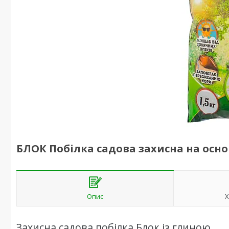
БЛОК Побілка садова захисна на основ
Опис
Х
Захисна садова побілка Блок із глиною