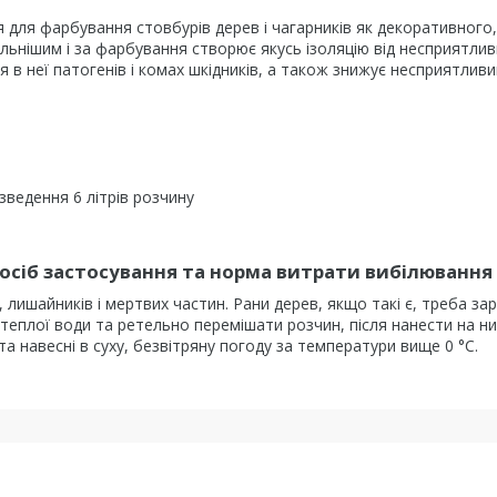
 для фарбування стовбурів дерев і чагарників як декоративного, 
ільнішим і за фарбування створює якусь ізоляцію від несприятли
я в неї патогенів і комах шкідників, а також знижує несприятлив
зведення 6 літрів розчину
посіб застосування та норма витрати вибілювання 
 лишайників і мертвих частин. Рани дерев, якщо такі є, треба за
л теплої води та ретельно перемішати розчин, після нанести на 
а навесні в суху, безвітряну погоду за температури вище 0 °C.