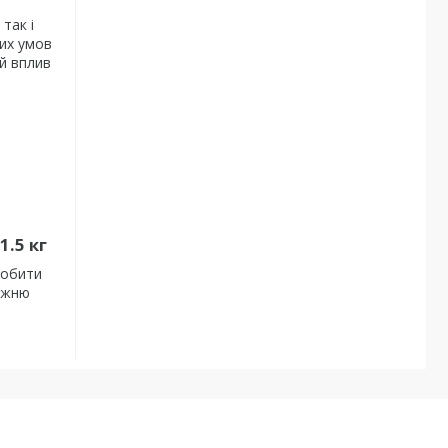
так і
вих умов
ий вплив
1.5 кг
робити
нижню