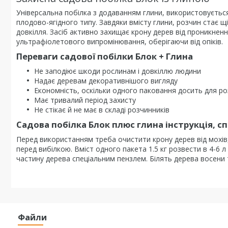
Універсальна побілка з додаванням глини, використовується
плодово-ягідного типу. Завдяки вмісту глини, розчин стає щ
довкілля. Засіб активно захищає крону дерев від проникненн
ультрафіолетового випромінювання, оберігаючи від опіків.
Переваги садової побілки Блок + Глина
Не заподіює шкоди рослинам і довкіллю людини
Надає деревам декоративнішого вигляду
Економність, оскільки одного паковання досить для ро
Має тривалий період захисту
Не стікає й не має в складі розчинників
Садова побілка Блок плюс глина інструкція, с
Перед використанням треба очистити крону дерев від мохів,
перед вибілкою. Вміст одного пакета 1.5 кг розвести в 4-6 
частину дерева спеціальним пензлем. Білять дерева восени т
Файли