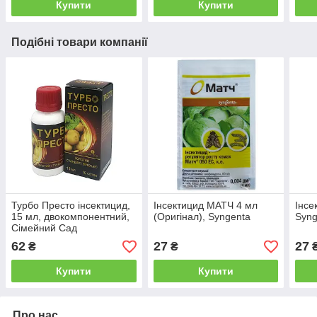
Купити
Купити
Подібні товари компанії
Турбо Престо інсектицид,
Інсектицид МАТЧ 4 мл
Інсе
15 мл, двокомпонентний,
(Оригінал), Syngenta
Syng
Сімейний Сад
62
27
27
₴
₴
Купити
Купити
Про нас