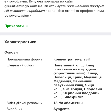
ентомофауни. Купуючи препарат на сайті
greenflamingo.com.ua
, ви отримуєте
оригінальний продукт
від світового виробника
з гарантією якості та професійними
рекомендаціями.
Приховати
Характеристики
Основні
Препаративна форма
Концентрат емульсії
Шкідливий об'єкт
Павутинний кліщ, Кліщ
повстяний виноградний
(коростяний кліщ), Кліщі,
Попелиця, Тріпс, Медяниця,
Медяниця, Звичайний
павутинний кліщ, Яйця
кліщів на яблуні, Плодовий
кліщ, Червоний плодовий
кліщ, Білокрилка
Вміст діючої речовини
18 г/л абамектин
Виробник
Syngenta