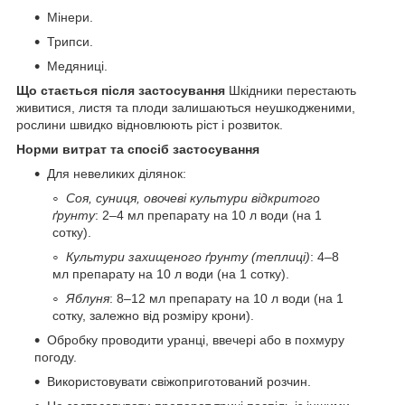
Мінери.
Трипси.
Медяниці.
Що стається після застосування
Шкідники перестають
живитися, листя та плоди залишаються неушкодженими,
рослини швидко відновлюють ріст і розвиток.
Норми витрат та спосіб застосування
Для невеликих ділянок:
Соя, суниця, овочеві культури відкритого
ґрунту
: 2–4 мл препарату на 10 л води (на 1
сотку).
Культури захищеного ґрунту (теплиці)
: 4–8
мл препарату на 10 л води (на 1 сотку).
Яблуня
: 8–12 мл препарату на 10 л води (на 1
сотку, залежно від розміру крони).
Обробку проводити уранці, ввечері або в похмуру
погоду.
Використовувати свіжоприготований розчин.