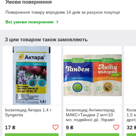
Умови повернення
Повернення товару впродовж 14 днів за рахунок покупця
Всі умови повернення
З цим товаром також замовляють
Інсектицид Актара 1,4 г
Інсектицид Антиколорад
Косм
Syngenta
МАКС+Тандем 2 мл+10
1,5 
мл, подвійної дії, Укравіт
дрот
17
9
32
₴
₴