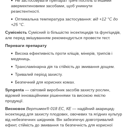
Не застосовувати препарат тричі поспіль із іншими
авермектиновими засобами, щоб уникнути
резистентності.
Оптимальна температура застосування:
від +12 °C до
+25 °C
.
Сумісність
Сумісний із більшістю інсектицидів та фунгіцидів,
але перед змішуванням рекомендується провести тест.
Переваги препарату
Висока ефективність проти кліщів, мінерів, трипсів і
медяниць.
Трансламінарна дія та стійкість до змивання дощем.
Тривалий період захисту.
Безпечний для корисних комах.
Syngenta
— світовий виробник засобів захисту рослин,
відомий інноваційними рішеннями та високою якістю
продукції.
Висновок
Вертимек® 018 EC, КЕ
— надійний акарицид-
інсектицид для захисту плодових, овочевих та ягідних культур
від небезпечних шкідників. Він забезпечує довготривалий
ефект, стійкість до змивання та безпечність для корисної