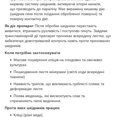
нервову систему шкідників, активуючи хлорні канали,
що призводить до паралічу. Має виражену кишкову дію
(шкідник гине після поїдання обробленої поверхні) та
помірну контактну дію.
Як діє препарат
Після обробки шкідники перестають
живитися, втрачають рухливість і поступово гинуть. Завдяки
трансламінарній дії препарат проникає всередину листка, що
забезпечує довготривалий контроль навіть проти прихованих
шкідників.
Коли потрібно застосовувати
Масове поширення кліщів на плодових та овочевих
культурах.
Пошкодження листя мінерами (світлі ходи всередині
тканини).
Наявність трипсів, що викликають сріблясті плями та
деформацію листя.
Поява медяниць, які висмоктують соки та
спричиняють липкі виділення.
Проти яких шкідників працює
Кліщі (різні види).