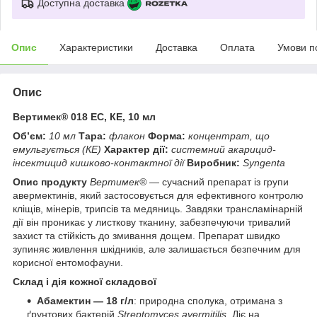
Доступна доставка
Опис
Характеристики
Доставка
Оплата
Умови п
Опис
Вертимек® 018 EC, КЕ, 10 мл
Об’єм:
10 мл
Тара:
флакон
Форма:
концентрат, що
емульгується (КЕ)
Характер дії:
системний акарицид-
інсектицид кишково-контактної дії
Виробник:
Syngenta
Опис продукту
Вертимек®
— сучасний препарат із групи
авермектинів, який застосовується для ефективного контролю
кліщів, мінерів, трипсів та медяниць. Завдяки трансламінарній
дії він проникає у листкову тканину, забезпечуючи тривалий
захист та стійкість до змивання дощем. Препарат швидко
зупиняє живлення шкідників, але залишається безпечним для
корисної ентомофауни.
Склад і дія кожної складової
Абамектин — 18 г/л
: природна сполука, отримана з
ґрунтових бактерій
Streptomyces avermitilis
. Діє на