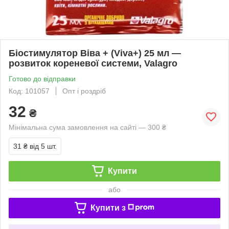
Біостимулятор Віва + (Viva+) 25 мл —
розвиток кореневої системи, Valagro
Готово до відправки
Код: 101057
Опт і роздріб
32
₴
Мінімальна сума замовлення на сайті — 300 ₴
31 ₴
від 5 шт.
Купити
або
Купити з