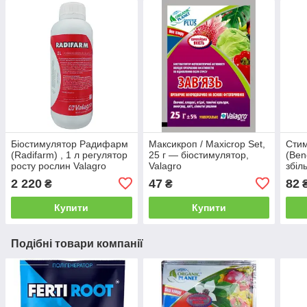
Біостимулятор Радифарм
Максикроп / Maxicrop Set,
Стим
(Radifarm) , 1 л регулятор
25 г — біостимулятор,
(Ben
росту рослин Valagro
Valagro
збіл
Vala
2 220
47
82
₴
₴
Купити
Купити
Подібні товари компанії