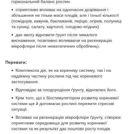
гормональний баланс рослин
сприятливо впливає на одночасне дозрівання і
збільшення не тільки маси плодів, але і їхньої кількості
(помідорів, кавунів, баклажанів, перцю, огірків, полуниці
та суниці, салату, картоплі, плодово-ягідних)
дає змогу відновити ґрунт після чималого
виснаження, позитивно впливаючи на регенерацію
мікрофлори після немататичних оброблень).
Переваги:
Комплексна дія, як на кореневу систему, так і на
надземну частину рослини під час кореневого
застосування.
Відповідає за плодородіння ґрунту, відновлює його.
Крім того, що є біостимулятором розвитку кореневої
системи ще й допомагає рослині пережити стресові
ситуації.
Впливає на регенерацію мікрофлори ґрунту, створює
сприятливе середовище для розвитку кореневої
системи та як результат дає поштовх росту плодів.