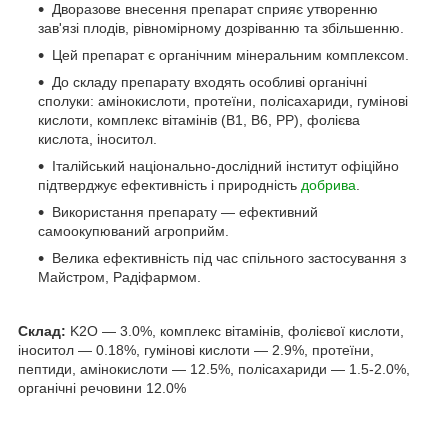
Дворазове внесення препарат сприяє утворенню
зав'язі плодів, рівномірному дозріванню та збільшенню.
Цей препарат є органічним мінеральним комплексом.
До складу препарату входять особливі органічні
сполуки: амінокислоти, протеїни, полісахариди, гумінові
кислоти, комплекс вітамінів (В1, В6, РР), фолієва
кислота, іноситол.
Італійський національно-дослідний інститут офіційно
підтверджує ефективність і природність
добрива
.
Використання препарату — ефективний
самоокупюваний агроприйм.
Велика ефективність під час спільного застосування з
Майстром, Радіфармом.
Склад:
K2O — 3.0%, комплекс вітамінів, фолієвої кислоти,
іноситол — 0.18%, гумінові кислоти — 2.9%, протеїни,
пептиди, амінокислоти — 12.5%, полісахариди — 1.5-2.0%,
органічні речовини 12.0%