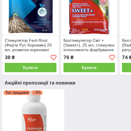
Стимулятор Ferti Root
Біостимулятор Світ +
Біо
(Ферти Рут, Корневін) 25
(Sweet+), 25 мл, стимулює
(Rad
мл, розвиток кореневої
інтенсивність фарбування
регу
системи
плодів і кольорів Valagro
Vala
38
76
74
₴
₴
Купити
Купити
Акційні пропозиції та новинки
Топ продажів
–3%