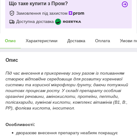
Що таке купити з Пром?
Замовлення під захистом
Доступна доставка
Опис
Характеристики
Доставка
Оплата
Умови п
Опис
Під час внесення в прикореневу зону разом із поливанням
створює відповідне середовище для розвитку кореневої
системи та корисної мікрофлори ґрунту, даючи потужний
поштовх процесам росту. У складі препарату особливі
органічні речовини, амінокислоти, протеїни, пептиди,
полісахариди, гумінові кислоти, комплекс вітамінів (В1, В:,
PP), фолієва кислота, іноситеол.
Особливості:
дворазове внесення препарату неабияк покращує