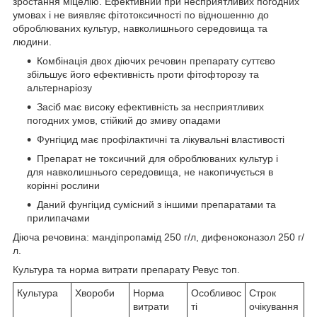
зростання міцелію. Ефективний при несприятливих погодних
умовах і не виявляє фітотоксичності по відношенню до
оброблюваних культур, навколишнього середовища та
людини.
Комбінація двох діючих речовин препарату суттєво
збільшує його ефективність проти фітофторозу та
альтернаріозу
Засіб має високу ефективність за несприятливих
погодних умов, стійкий до змиву опадами
Фунгіцид має профілактичні та лікувальні властивості
Препарат не токсичний для оброблюваних культур і
для навколишнього середовища, не накопичується в
корінні рослини
Даний фунгіцид сумісний з іншими препаратами та
прилипачами
Діюча речовина: мандіпропамід 250 г/л, дифеноконазол 250 г/
л.
Культура та норма витрати препарату Ревус топ.
Культура
Хвороби
Норма
Особливос
Строк
витрати
ті
очікування