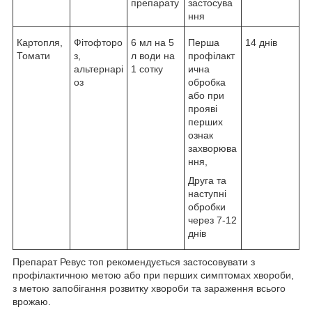
препарату
застосува
ння
Картопля,
Фітофторо
6 мл на 5
Перша
14 днів
Томати
з,
л води на
профілакт
альтернарі
1 сотку
ична
оз
обробка
або при
прояві
перших
ознак
захворюва
ння,
Друга та
наступні
обробки
через 7-12
днів
Препарат Ревус топ рекомендується застосовувати з
профілактичною метою або при перших симптомах хвороби,
з метою запобігання розвитку хвороби та зараження всього
врожаю.