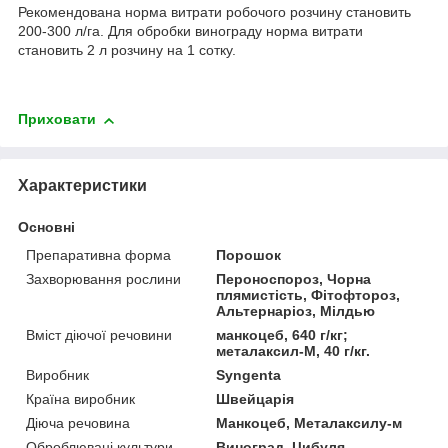
Рекомендована норма витрати робочого розчину становить
200-300 л/га. Для обробки винограду норма витрати
становить 2 л розчину на 1 сотку.
Приховати
Характеристики
Основні
Препаративна форма
Порошок
Захворювання рослини
Пероноспороз, Чорна
плямистість, Фітофтороз,
Альтернаріоз, Мілдью
Вміст діючої речовини
манкоцеб, 640 г/кг;
металаксил-М, 40 г/кг.
Виробник
Syngenta
Країна виробник
Швейцарія
Діюча речовина
Манкоцеб, Металаксилу-м
Оброблювані культури.
Виноград, Цибуля,