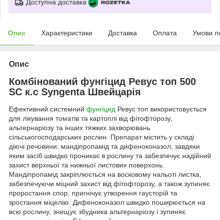
Доступна доставка
Опис
Характеристики
Доставка
Оплата
Умови п
Опис
Комбінований фунгіцид Ревус топ 500
SC к.с Syngenta Швейцарія
Ефективний системний
фунгіцид
Ревус топ використовується
для лікування томатів та картоплі від фітофторозу,
альтернаріозу та інших тяжких захворювань
сільськогосподарських рослин. Препарат містить у складі
діючі речовини: мандіпропамід та дифеноконазол, завдяки
яким засіб швидко проникає в рослину та забезпечує надійний
захист верхньої та нижньої листових поверхонь.
Мандіпропамід закріплюється на восковому нальоті листка,
забезпечуючи міцний захист від фітофторозу, а також зупиняє
проростання спор, пригнічує утворення гаусторій та
зростання міцелію. Дифеноконазол швидко поширюється на
всю рослину, знищує збудника альтернаріозу і зупиняє