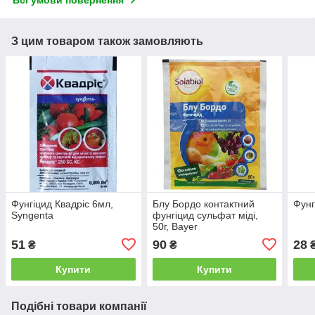
Всі умови повернення
З цим товаром також замовляють
Фунгіцид Квадріс 6мл,
Блу Бордо контактний
Фунг
Syngenta
фунгіцид сульфат міді,
50г, Bayer
51
90
28
₴
₴
Купити
Купити
Подібні товари компанії