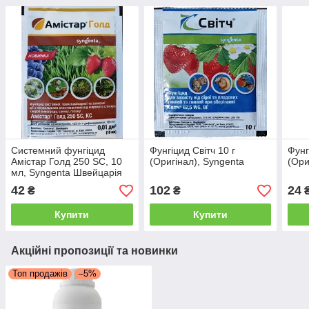
Системний фунгіцид
Фунгіцид Світч 10 г
Фунг
Амістар Голд 250 SC, 10
(Оригінал), Syngenta
(Ори
мл, Syngenta Швейцарія
42
102
24
₴
₴
Купити
Купити
Акційні пропозиції та новинки
Топ продажів
–5%