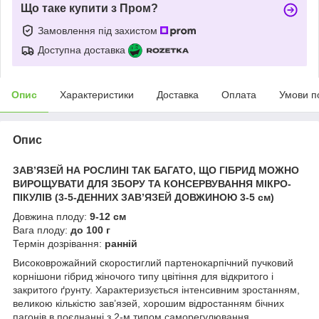
Що таке купити з Пром?
Замовлення під захистом
Доступна доставка
Опис
Характеристики
Доставка
Оплата
Умови п
Опис
ЗАВ’ЯЗЕЙ НА РОСЛИНІ ТАК БАГАТО, ЩО ГІБРИД МОЖНО
ВИРОЩУВАТИ ДЛЯ ЗБОРУ ТА КОНСЕРВУВАННЯ МІКРО-
ПІКУЛІВ (3-5-ДЕННИХ ЗАВ’ЯЗЕЙ ДОВЖИНОЮ 3-5 см)
Довжина плоду:
9-12 см
Вага плоду:
до 100 г
Термін дозрівання:
ранній
Високоврожайний скоростиглий партенокарпічний пучковий
корнішони гібрид жіночого типу цвітіння для відкритого і
закритого ґрунту. Характеризується інтенсивним зростанням,
великою кількістю зав’язей, хорошим відростанням бічних
пагонів в поєднанні з 2-м типом саморегулювання