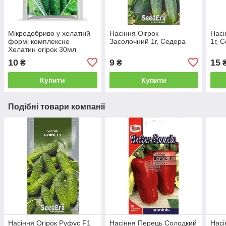
Мікродобриво у хелатній
Насіння Оігрок
Насі
формі комплексне
Засолочний 1г, Седера
1г, 
Хелатин огірок 30мл
10
9
15
₴
₴
Купити
Купити
Подібні товари компанії
Насіння Огірок Руфус F1
Насіння Перець Солодкий
Насі