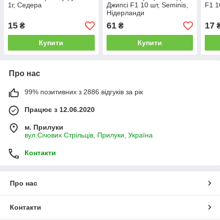
1г, Седера
Джипсі F1 10 шт, Seminis,
F1 1
Нідерланди
15
61
17
₴
₴
Купити
Купити
Про нас
99% позитивних з 2886 відгуків за рік
Працює з 12.06.2020
м. Прилуки
вул.Січових Стрільців, Прилуки, Україна
Контакти
Про нас
Контакти