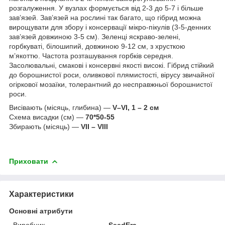
розгалуження. У вузлах формується від 2-3 до 5-7 і більше
зав’язей. Зав’язей на рослині так багато, що гібрид можна
вирощувати для збору і консервації мікро-пікулів (3-5-денних
зав’язей довжиною 3-5 см). Зеленці яскраво-зелені,
горбкуваті, білошипий, довжиною 9-12 см, з хрусткою
м’якоттю. Частота розташування горбків середня.
Засолювальні, смакові і консервні якості високі. Гібрид стійкий
до борошнистої роси, оливкової плямистості, вірусу звичайної
огіркової мозаїки, толерантний до несправжньої борошнистої
роси.
Висівають (місяць, глибина) —
V–VI, 1 – 2 см
Схема висадки (см) —
70*50-55
Збирають (місяць) —
VII – VIII
Приховати
Характеристики
Основні атрибути
Виробник
SeedEra