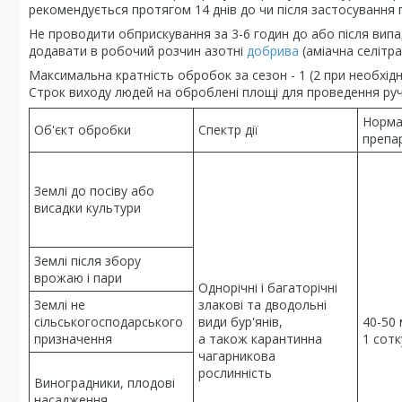
рекомендується протягом 14 днів до чи після застосування
Не проводити обприскування за 3-6 годин до або після вип
додавати в робочий розчин азотні
добрива
(аміачна селітра
Максимальна кратність обробок за сезон - 1 (2 при необхідн
Строк виходу людей на оброблені площі для проведення ручни
Норма
Об'єкт обробки
Спектр дії
препа
Землі до посіву або
висадки культури
Землі після збору
врожаю і пари
Однорічні і багаторічні
Землі не
злакові та дводольні
сільськогосподарського
види бур'янів,
40-50 
призначення
а також карантинна
1 сотк
чагарникова
рослинність
Виноградники, плодові
насадження