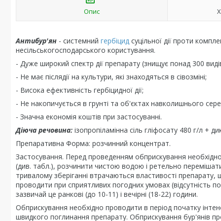
Опис
Х
Антибур'ян
- системний
гербіцид
суцільної дії проти компле
несільськогосподарського користування.
- Дуже широкий спектр дії препарату (знищує понад 300 видів
- Не має післядії на культури, які знаходяться в сівозміні;
- Висока ефективність гербіцидної дії;
- Не накопичується в грунті та об'єктах навколишнього сер
- Значна економія коштів при застосуванні.
Діюча речовина:
ізопропіламінна сіль гліфосату 480 г/л + дик
Препаративна Форма: розчинний концентрат.
Застосування. Перед проведенням обприскування необхідно 
(див. табл.), розчинити чистою водою і ретельно перемішат
тривалому зберіганні втрачаються властивості препарату, 
проводити при сприятливих погодних умовах (відсутність пор
зазвичай це ранкові (до 10-11) і вечірні (18-22) години.
Обприскування необхідно проводити в період початку інтен
швидкого поглинання препарату. Обприскування бур'янів пров