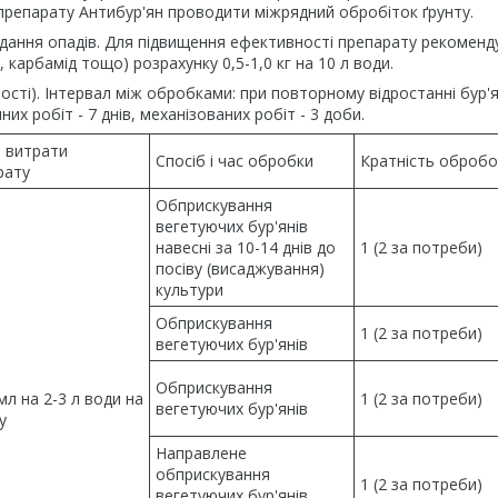
 препарату Антибур'ян проводити міжрядний обробіток ґрунту.
адання опадів. Для підвищення ефективності препарату рекоменд
, карбамід тощо) розрахунку 0,5-1,0 кг на 10 л води.
ості). Інтервал між обробками: при повторному відростанні бур'я
х робіт - 7 днів, механізованих робіт - 3 доби.
 витрати
Спосіб і час обробки
Кратність обробо
рату
Обприскування
вегетуючих бур'янів
навесні за 10-14 днів до
1 (2 за потреби)
посіву (висаджування)
культури
Обприскування
1 (2 за потреби)
вегетуючих бур'янів
Обприскування
мл на 2-3 л води на
1 (2 за потреби)
вегетуючих бур'янів
у
Направлене
обприскування
1 (2 за потреби)
вегетуючих бур'янів