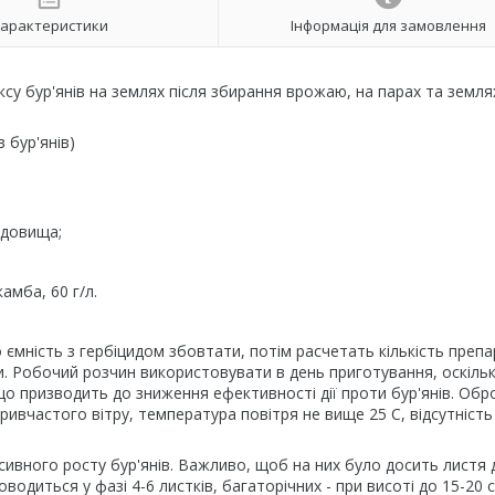
арактеристики
Інформація для замовлення
ксу бур'янів на землях після збирання врожаю, на парах та земля
 бур'янів)
едовища;
амба, 60 г/л.
ємність з гербіцидом збовтати, потім расчетать кількість препа
и. Робочий розчин використовувати в день приготування, оскіль
що призводить до зниження ефективності дії проти бур'янів. Обр
ивчастого вітру, температура повітря не вище 25 С, відсутність
сивного росту бур'янів. Важливо, щоб на них було досить листя 
одиться у фазі 4-6 листків, багаторічних - при висоті до 15-20 с