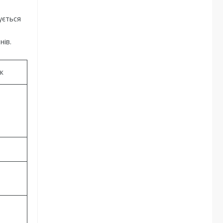
ується
нів.
к