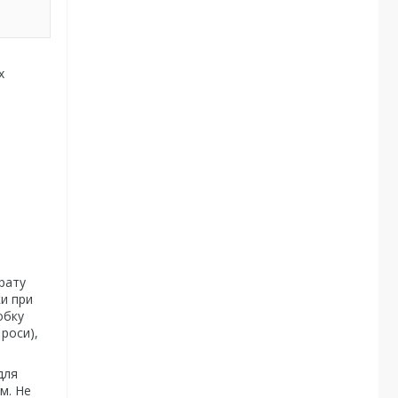
х
рату
ки при
обку
 роси),
для
м. Не