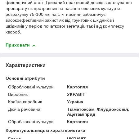
фізіологічний стан. Тривалий практичний досвід застосування
препарату як протравник на насіння овочевих культур із
розрахунку 75-100 мл на 1 кг насіння забезпечує
високоефективний захист як від ґрунтових шкідників і
шкідників у період початкової вегетації, так і від комплексу
хвороб.
Приховати
Характеристики
Основні атрибути
Оброблювані культури
Картопля
Виробник
УКРАВІТ
Країна виробник
Україна
Діюча речовина
Тіаметоксам, Флудиоксоніл,
Ацетаміприд
Оброблювані культури.
Картопля
Користувальницькі характеристики
Бренд
UKRAVIT