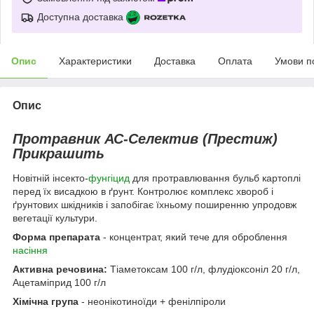
Доступна доставка
Опис
Характеристики
Доставка
Оплата
Умови п
Опис
Протравник АС-Селектив (Престиж)
Прикрашить
Новітній інсекто-
фунгіцид
для протравлювання бульб картоплі
перед їх висадкою в ґрунт. Контролює комплекс хвороб і
ґрунтових шкідників і запобігає їхньому поширенню упродовж
вегетації культури.
Форма препарата
- концентрат, який тече для оброблення
насіння
Активна речовина:
Тіаметоксам 100 г/л, флудіоксоніл 20 г/л,
Ацетаміприд 100 г/л
Хімічна група
- неонікотиноїди + фенілпіроли