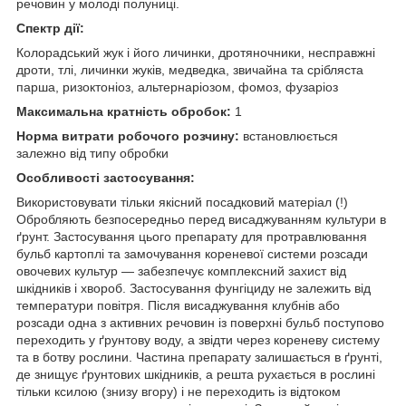
речовин у молоді полуниці.
Спектр дії:
Колорадський жук і його личинки, дротяночники, несправжні
дроти, тлі, личинки жуків, медведка, звичайна та срібляста
парша, ризоктоніоз, альтернаріозом, фомоз, фузаріоз
Максимальна кратність обробок:
1
Норма витрати робочого розчину:
встановлюється
залежно від типу обробки
Особливості застосування:
Використовувати тільки якісний посадковий матеріал (!)
Обробляють безпосередньо перед висаджуванням культури в
ґрунт. Застосування цього препарату для протравлювання
бульб картоплі та замочування кореневої системи розсади
овочевих культур — забезпечує комплексний захист від
шкідників і хвороб. Застосування фунгіциду не залежить від
температури повітря. Після висаджування клубнів або
розсади одна з активних речовин із поверхні бульб поступово
переходить у ґрунтову воду, а звідти через кореневу систему
та в ботву рослини. Частина препарату залишається в ґрунті,
де знищує ґрунтових шкідників, а решта рухається в рослині
тільки ксилою (знизу вгору) і не переходить із відтоком