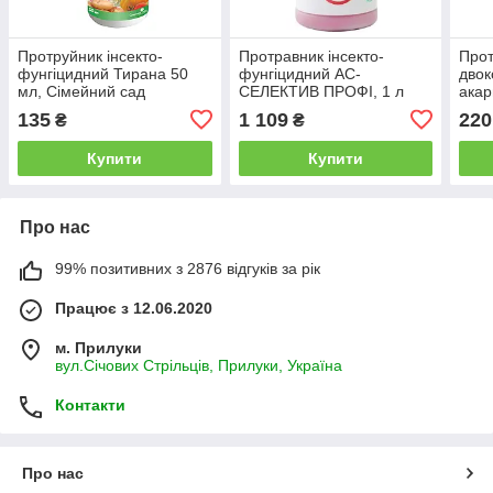
Протруйник інсекто-
Протравник інсекто-
Прот
фунгіцидний Тирана 50
фунгіцидний АС-
двок
мл, Сімейний сад
СЕЛЕКТИВ ПРОФІ, 1 л
акар
135
1 109
220
₴
₴
Купити
Купити
Про нас
99% позитивних з 2876 відгуків за рік
Працює з 12.06.2020
м. Прилуки
вул.Січових Стрільців, Прилуки, Україна
Контакти
Про нас