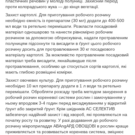
пластичних речовин у молоді полуниці. Захисний період
проти колорадського жука — до кінця вегетації.
Захист картоплі. Для приготування робочого розчину
необхідно ємність із препаратом (30 мл) додати до 400-500
мл води та ретельно перемішати. Розкласти посадковий
матеріал одношарово та нанести рівномірно робочим
розчином за допомогою обприскувача, надати протравленим
полуницям підсохнути та висадити в ґрунт цього робочого
розчину досить для протравлювання 30 кг посадкового
матеріалу картоплі. За можливістю протравленим посадковий
матеріал треба висадити, якнайшвидше після
протравлювання, особливо це стосується сортів картоплі, які
мають глибоко розміщені комірки.
Захист овочевих культур. Для приготування робочого розчину
необхідно 10 мл препарату додати в 1 л води та ретельно
перемішати. Обробляти розсаду треба методом занурення в
робочий розчин кореневої системи рослин і замочуванням у
ньому впродовж 3-4 годин перед висаджуванням у відкритий
ґрунт або закритий ґрунт. Крім шкідників АС СЕЛЕКТИВ
забезпечує надійний захист і від хвороб, які проявляються на
початку росту та розвитку. У разі додавання до робочого
розчину мікроприладдя АВАngАРД ОВОЩОВІ в рослин краще
приживляється та розвивається коренева система, зміцнює