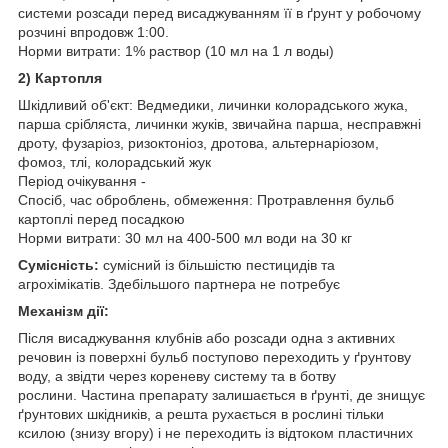
системи розсади перед висаджуванням її в ґрунт у робочому
розчині впродовж 1:00.
Норми витрати: 1% раствор (10 мл на 1 л воды)
2) Картопля
Шкідливий об'єкт: Ведмедики, личинки колорадського жука,
парша срібляста, личинки жуків, звичайна парша, несправжні
дроту, фузаріоз, ризоктоніоз, дротова, альтернаріозом,
фомоз, тлі, колорадський жук
Період очікування -
Спосіб, час оброблень, обмеження: Протравлення бульб
картоплі перед посадкою
Норми витрати: 30 мл на 400-500 мл води на 30 кг
Сумісність:
сумісний із більшістю пестицидів та
агрохімікатів. Здебільшого партнера не потребує
Механізм дії:
Після висаджування клубнів або розсади одна з активних
речовин із поверхні бульб поступово переходить у ґрунтову
воду, а звідти через кореневу систему та в ботву
рослини. Частина препарату залишається в ґрунті, де знищує
ґрунтових шкідників, а решта рухається в рослині тільки
ксилою (знизу вгору) і не переходить із відтоком пластичних