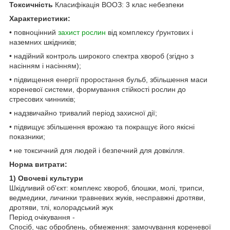
Токсичність
Класифікація ВООЗ: 3 клас небезпеки
Характеристики:
• повноцінний
захист рослин
від комплексу ґрунтових і
наземних шкідників;
• надійний контроль широкого спектра хвороб (згідно з
насінням і насінням);
• підвищення енергії проростання бульб, збільшення маси
кореневої системи, формування стійкості рослин до
стресових чинників;
• надзвичайно тривалий період захисної дії;
• підвищує збільшення врожаю та покращує його якісні
показники;
• не токсичний для людей і безпечний для довкілля.
Норма витрати:
1) Овочеві культури
Шкідливий об'єкт: комплекс хвороб, блошки, молі, трипси,
ведмедики, личинки травневих жуків, несправжні дротяви,
дротяви, тлі, колорадський жук
Період очікування -
Спосіб, час оброблень, обмеження: замочування кореневої