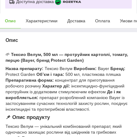
Доступна доставка
Опис
Характеристики
Доставка
Оплата
Умови п
Опис
🌱
Тексио Велум, 500 мл — протруйник картоплі, томату,
перцю (Bayer, бренд Protect Garden)
Назва препарату:
Тексио Велум
Виробник:
Bayer
Бренд:
Protect Garden
Об’єм і тара:
500 мл, пластикова пляшка
Препаративна форма:
концентрат для приготування
робочого розчину
Характер дії:
інсектицидно-фунгіцидний
протруйник із додатковим стимулюючим ефектом
Де і як
виробляється:
препарат розроблений компанією Bayer із
застосуванням сучасних технологій захисту рослин, поєднує
інсектицидні та протигрибкові властивості.
📌 Опис продукту
Тексио Велум — унікальний комбінований препарат, який
одночасно захищає рослини від шкідників та грибкових