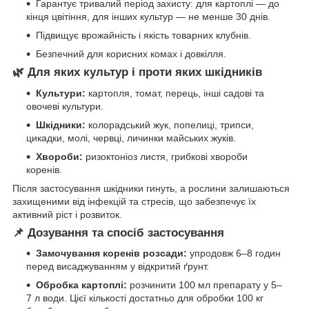
Гарантує тривалий період захисту: для картоплі — до
кінця цвітіння, для інших культур — не менше 30 днів.
Підвищує врожайність і якість товарних клубнів.
Безпечний для корисних комах і довкілля.
🌿 Для яких культур і проти яких шкідників
Культури:
картопля, томат, перець, інші садові та
овочеві культури.
Шкідники:
колорадський жук, попелиці, трипси,
цикадки, молі, червці, личинки майських жуків.
Хвороби:
ризоктоніоз листя, грибкові хвороби
коренів.
Після застосування шкідники гинуть, а рослини залишаються
захищеними від інфекцій та стресів, що забезпечує їх
активний ріст і розвиток.
📌 Дозування та спосіб застосування
Замочування коренів розсади:
упродовж 6–8 годин
перед висаджуванням у відкритий ґрунт.
Обробка картоплі:
розчинити 100 мл препарату у 5–
7 л води. Цієї кількості достатньо для обробки 100 кг