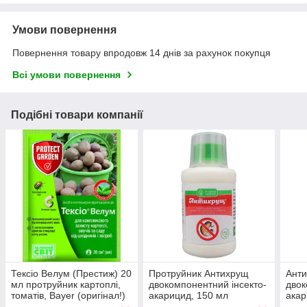
Умови повернення
Повернення товару впродовж 14 днів за рахунок покупця
Всі умови повернення
Подібні товари компанії
Тексіо Велум (Престиж) 20
Протруйник Антихрущ
Ант
мл протруйник картоплі,
двокомпонентний інсекто-
двок
томатів, Bayer (оригінал!)
акарицид, 150 мл
акар