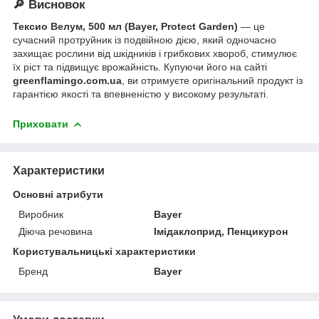
🔎 Висновок
Тексио Велум, 500 мл (Bayer, Protect Garden)
— це
сучасний протруйник із подвійною дією, який одночасно
захищає рослини від шкідників і грибкових хвороб, стимулює
їх ріст та підвищує врожайність. Купуючи його на сайті
greenflamingo.com.ua
, ви отримуєте оригінальний продукт із
гарантією якості та впевненістю у високому результаті.
Приховати
Характеристики
Основні атрибути
Виробник
Bayer
Діюча речовина
Імідаклоприд, Пенцикурон
Користувальницькі характеристики
Бренд
Bayer