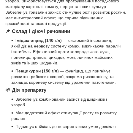
хвороб. Використовується для протруювання посадкового
матеріалу картоплі, томату, перцю та інших культур.
Забезпечує тривалий захист, стимулює ріст і розвиток рослин,
має антистресовий ефект, що сприяє підвищенню
врожайності та якості продукції.
📌 Склад і діючі речовини
Імідаклоприд (140 г/л)
— системний інсектицид,
який діє на нервову систему комах, викликаючи параліч
і загибель. Ефективний проти колорадського жука,
попелиць, трипсів, цикадок, молі, личинок майських
жуків та інших шкідників.
Пенцикурон (150 г/л)
— фунгіцид, що пригнічує
розвиток грибкових хвороб, зокрема ризоктоніозу, та
захищає кореневу систему від ураження патогенами.
🌱 Дія препарату
Забезпечує комбінований захист від шкідників і
хвороб.
Має додатковий ефект стимуляції росту та розвитку
рослин.
Підвищує стійкість до несприятливих умов довкілля.