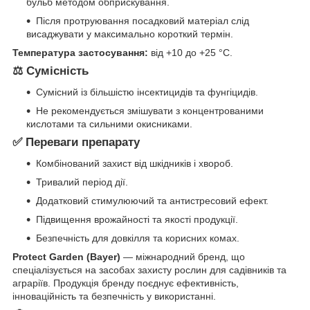
бульб методом обприскування.
Після протруювання посадковий матеріал слід
висаджувати у максимально короткий термін.
Температура застосування:
від +10 до +25 °C.
⚖️ Сумісність
Сумісний із більшістю інсектицидів та фунгіцидів.
Не рекомендується змішувати з концентрованими
кислотами та сильними окисниками.
✅ Переваги препарату
Комбінований захист від шкідників і хвороб.
Тривалий період дії.
Додатковий стимулюючий та антистресовий ефект.
Підвищення врожайності та якості продукції.
Безпечність для довкілля та корисних комах.
Protect Garden (Bayer)
— міжнародний бренд, що
спеціалізується на засобах захисту рослин для садівників та
аграріїв. Продукція бренду поєднує ефективність,
інноваційність та безпечність у використанні.