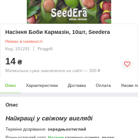
Насіння Боби Кармазін, 10шт, Seedera
Немає в наявності
Код: 101291
Роздріб
14
₴
Мінімальна сума замовлення на сайті — 300 ₴
Опис
Характеристики
Доставка
Оплата
Умови п
Опис
Найкращі у свіжому вигляді
Терміни дозрівання:
середньостиглий
Ранньостиглий сорт.
Насіння
кармінно-рожева, великі,