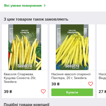
Всі умови повернення
З цим товаром також замовляють
Квасоля Спаржева
Насіння квасолі спареної
Насі
Кущова Сонеста 20г,
Пантера, 20 г, Seedera
Вінд
Seedera
39
₴
39
27
₴
Купити
Подібні товари компанії