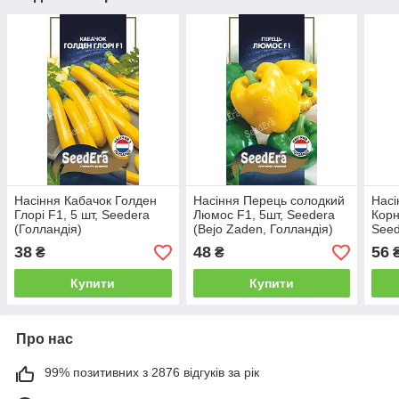
Насіння Кабачок Голден
Насіння Перець солодкий
Насі
Глорі F1, 5 шт, Seedera
Люмос F1, 5шт, Seedera
Корн
(Голландія)
(Bejo Zaden, Голландія)
Seed
38
48
56
₴
₴
Купити
Купити
Про нас
99% позитивних з 2876 відгуків за рік