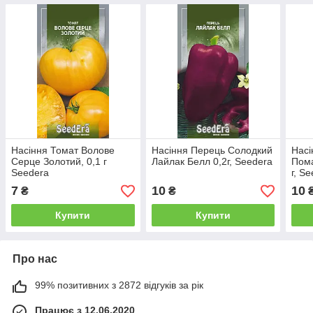
Насіння Томат Волове
Насіння Перець Солодкий
Насі
Серце Золотий, 0,1 г
Лайлак Белл 0,2г, Seedera
Пома
Seedera
г, S
7
10
10
₴
₴
Купити
Купити
Про нас
99% позитивних з 2872 відгуків за рік
Працює з 12.06.2020