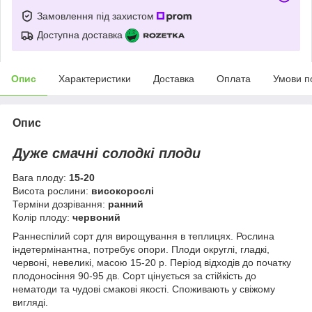
Замовлення під захистом
Доступна доставка
Опис
Характеристики
Доставка
Оплата
Умови п
Опис
Дуже смачні солодкі плоди
Вага плоду:
15-20
Висота рослини:
високорослі
Терміни дозрівання:
ранний
Колір плоду:
червоний
Раннеспілий сорт для вирощування в теплицях. Рослина
індетермінантна, потребує опори. Плоди округлі, гладкі,
червоні, невеликі, масою 15-20 р. Період відходів до початку
плодоносіння 90-95 дв. Сорт цінується за стійкість до
нематоди та чудові смакові якості. Споживають у свіжому
вигляді.