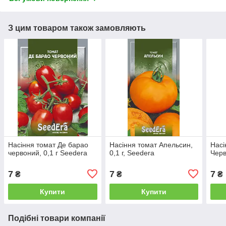
З цим товаром також замовляють
Насіння томат Де барао
Насіння томат Апельсин,
Насі
червоний, 0,1 г Seedera
0,1 г, Seedera
Черв
7
7
7
₴
₴
₴
Купити
Купити
Подібні товари компанії