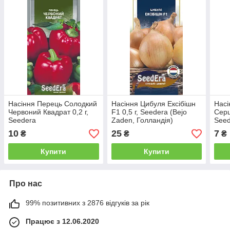
Насіння Перець Солодкий
Насіння Цибуля Ексібішн
Насі
Червоний Квадрат 0,2 г,
F1 0,5 г, Seedera (Bejo
Серц
Seedera
Zaden, Голландія)
See
10
25
7
₴
₴
₴
Купити
Купити
Про нас
99% позитивних з 2876 відгуків за рік
Працює з 12.06.2020