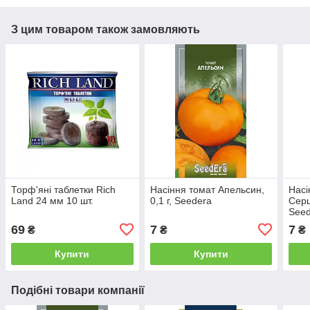
З цим товаром також замовляють
Торф'яні таблетки Rich
Насіння томат Апельсин,
Насі
Land 24 мм 10 шт.
0,1 г, Seedera
Серц
See
69
7
7
₴
₴
₴
Купити
Купити
Подібні товари компанії