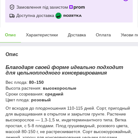
Замовлення під захистом
Доступна доставка
Опис
Характеристики
Доставка
Оплата
Умови п
Опис
Благодаря своей форме идеально подходит
для цельноплодного консервирования
Вес плода:
80–150
Высота растения:
высокорослые
Сроки созревания:
средний
Цвет плода:
розовый
От всходов до плодоношения 110-115 дней. Сорт, пригодный
для выращивания в открытом и закрытом грунте. Растение
высокорослое — 1,3-1,5 м, индетерминантного типа. Ветка
простая, с 5-8 плодами. Плод грушевидный, розового цвета,
массой 80-150 г, не растрескивается. Сорт высокоурожайный,
лежкий, хорош для консервирования целыми плодами.