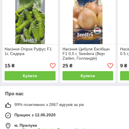
Насіння Огірок Руфус F1
Насіння Цибуля Ексібішн
Насі
1г, Седера
F1 0,5 г, Seedera (Bejo
0.5 
Zaden, Голландія)
15
25
9
₴
₴
₴
Купити
Купити
Про нас
99% позитивних з 2867 відгуків за рік
Працює з 12.06.2020
м. Прилуки