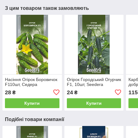
З цим товаром також замовляють
Насіння Огірок Боровичок
Огірок Городський Огурчик
Карб
F110шт, Седера
F1, 10шт, Seedera
добр
28
24
115
₴
₴
Купити
Купити
Подібні товари компанії