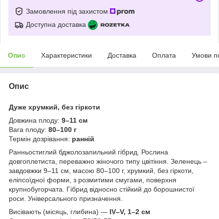
Замовлення під захистом
Доступна доставка
Опис
Характеристики
Доставка
Оплата
Умови п
Опис
Дуже хрумкий, без гіркоти
Довжина плоду:
9–11 см
Вага плоду:
80–100 г
Термін дозрівання:
ранній
Ранньостиглий бджолозапильний гібрид. Рослина
довгоплетиста, переважно жіночого типу цвітіння. Зеленець –
завдовжки 9–11 см, масою 80–100 г, хрумкий, без гіркоти,
еліпсоїдної форми, з розмитими смугами, поверхня
крупнобугорчата. Гібрид відносно стійкий до борошнистої
роси. Універсального призначення.
Висівають (місяць, глибина) —
IV–V, 1–2 см