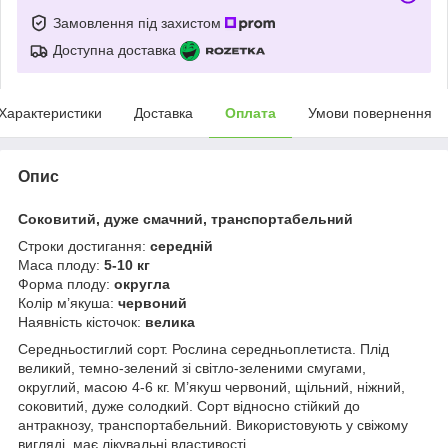
Замовлення під захистом
Доступна доставка
Характеристики
Доставка
Оплата
Умови повернення
Опис
Соковитий, дуже смачний, транспортабельний
Строки достигання:
середній
Маса плоду:
5-10 кг
Форма плоду:
округла
Колір м’якуша:
червоний
Наявність кісточок:
велика
Середньостиглий сорт. Рослина середньоплетиста. Плід
великий, темно-зелений зі світло-зеленими смугами,
округлий, масою 4-6 кг. М’якуш червоний, щільний, ніжний,
соковитий, дуже солодкий. Сорт відносно стійкий до
антракнозу, транспортабельний. Використовують у свіжому
вигляді, має лікувальні властивості.