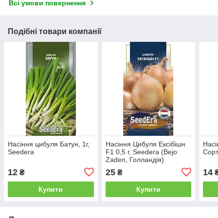
Всі умови повернення
Подібні товари компанії
Насіння цибуля Батун, 1г,
Насіння Цибуля Ексібішн
Насі
Seedera
F1 0,5 г, Seedera (Bejo
Сорт
Zaden, Голландія)
12
25
14
₴
₴
Купити
Купити